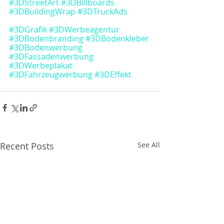
#3DStreetArt
#3DBillboards
#3DBuildingWrap
#3DTruckAds
#3DGrafik
#3DWerbeagentur
#3DBodenbranding
#3DBodenkleber
#3DBodenwerbung
#3DFassadenwerbung
#3DWerbeplakat
#3DFahrzeugwerbung
#3DEffekt
Recent Posts
See All