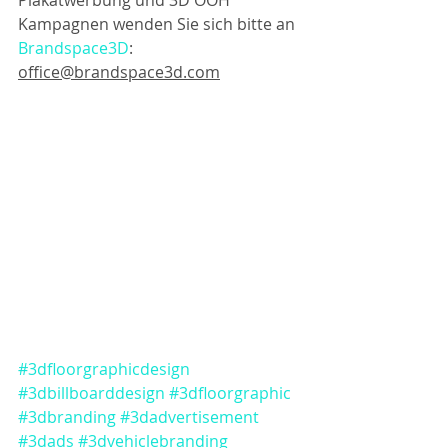
Plakatwerbung und 3D OOH 
Kampagnen wenden Sie sich bitte an 
Brandspace3D
: 
office@brandspace3d.com
#3dfloorgraphicdesign
#3dbillboarddesign
#3dfloorgraphic
#3dbranding
#3dadvertisement
#3dads
#3dvehiclebranding