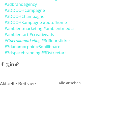
#3dbrandagency
#3DDOOHCampagne
#3DOOHChampagne
#3DOOHKampagne
#outofhome
#ambientmarketing
#ambientmedia
#ambientart
#creativeads
#Guerrillamarketing
#3dfloorsticker
#3danamorphic
#3dbillboard
#3dspacebranding
#3Dstreetart
Aktuelle Beiträge
Alle ansehen