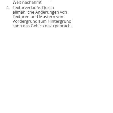
Welt nachahmt.
Texturverläufe: Durch 
allmähliche Änderungen von 
Texturen und Mustern vom 
Vordergrund zum Hintergrund 
kann das Gehirn dazu gebracht 
werden, eine Vorstellung von 
Tiefe zu interpretieren.
Für weitere Informationen können 
Sie sich gerne an Brandspace3D 
wenden unter: 
office@brandspace3d.com
Aktuelle Beiträge
Alle ansehen