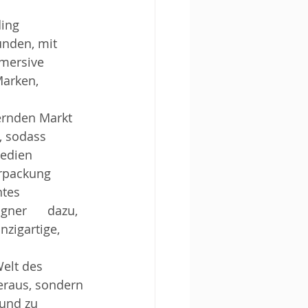
ing 
nden, mit 
mersive 
arken, 
ernden Markt 
sodass      
dien      
ackung      
s      
ner      dazu, 
zigartige, 
elt des 
eraus, sondern 
und zu 