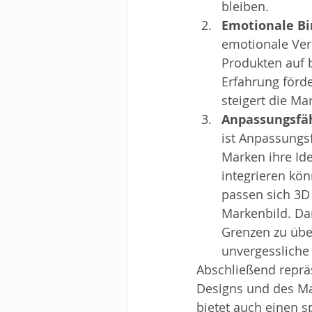
bleiben.
Emotionale B
emotionale Ver
Produkten auf b
Erfahrung förd
steigert die Ma
Anpassungsfäh
ist Anpassungsf
Marken ihre Ide
integrieren kö
passen sich 3D 
Markenbild. Dar
Grenzen zu über
unvergessliche
Abschließend reprä
Designs und des Mar
bietet auch einen s