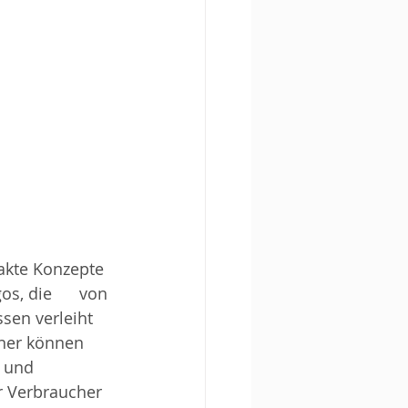
akte Konzepte 
, die      von 
sen verleiht 
ner können 
 und 
r Verbraucher 