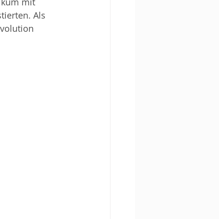
ikum mit 
ierten. Als 
volution 