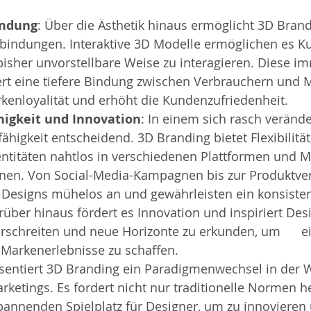
indung
: Über die Ästhetik hinaus ermöglicht 3D Brand
bindungen. Interaktive 3D Modelle ermöglichen es Ku
isher unvorstellbare Weise zu interagieren. Diese im
ert eine tiefere Bindung zwischen Verbrauchern und M
rkenloyalität und erhöht die Kundenzufriedenheit.
igkeit und Innovation
: In einem sich rasch veränd
ähigkeit entscheidend. 3D Branding bietet Flexibilität, 
ntitäten nahtlos in verschiedenen Plattformen und Me
nnen. Von Social-Media-Kampagnen bis zur Produktverp
Designs mühelos an und gewährleisten ein konsistente
über hinaus fördert es Innovation und inspiriert Desig
schreiten und neue Horizonte zu erkunden, um      ein
 Markenerlebnisse zu schaffen.
sentiert 3D Branding ein Paradigmenwechsel in der W
ketings. Es fordert nicht nur traditionelle Normen h
pannenden Spielplatz für Designer, um zu innovieren 