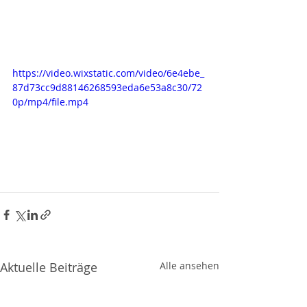
https://video.wixstatic.com/video/6e4ebe_
87d73cc9d88146268593eda6e53a8c30/72
0p/mp4/file.mp4
Aktuelle Beiträge
Alle ansehen