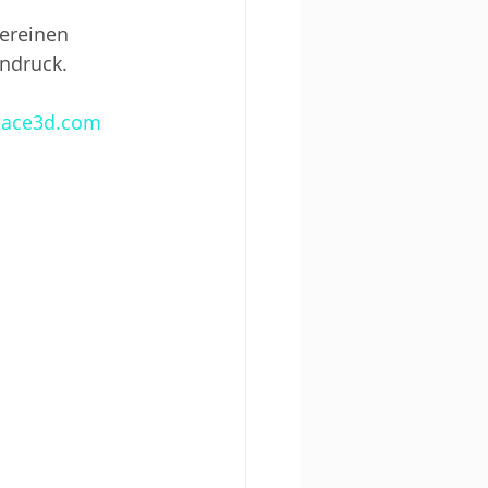
ereinen 
indruck.
pace3d.com