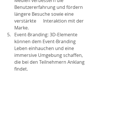
Medien verbessern die 
Benutzererfahrung und fördern 
längere Besuche sowie eine 
verstärkte      Interaktion mit der 
Marke.
Event-Branding: 3D-Elemente 
können dem Event-Branding 
Leben einhauchen und eine 
immersive Umgebung schaffen, 
die bei den Teilnehmern Anklang 
findet.
Fazit
In einer Zeit, in der visuelle Wirkung 
und Markendifferenzierung von 
höchster Bedeutung sind, wird das 
3D-Branding zu einem wirksamen 
Werkzeug. Durch die Annahme 