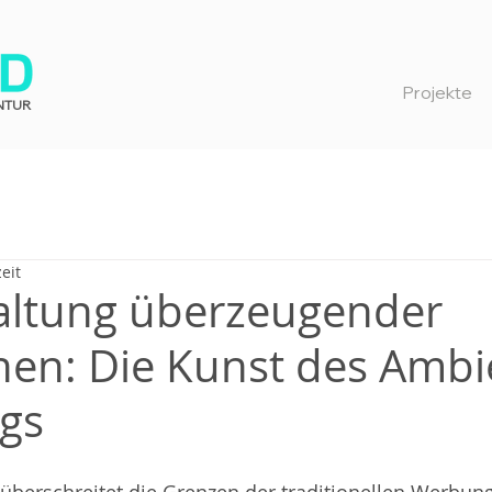
Projekte
NTUR
eit
altung überzeugender
n: Die Kunst des Ambi
gs