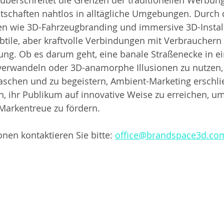
überschreitet die Grenzen der traditionellen Werbun
otschaften nahtlos in alltägliche Umgebungen. Durch 
 wie 3D-Fahrzeugbranding und immersive 3D-Install
tile, aber kraftvolle Verbindungen mit Verbrauchern i
ng. Ob es darum geht, eine banale Straßenecke in ei
verwandeln oder 3D-anamorphe Illusionen zu nutzen,
aschen und zu begeistern, Ambient-Marketing erschli
n, ihr Publikum auf innovative Weise zu erreichen, um 
arkentreue zu fördern.
nen kontaktieren Sie bitte: 
office@brandspace3d.co