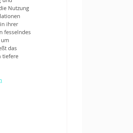
g und 
die Nutzung 
ationen 
n ihrer 
n fesselndes 
 um 
eßt das 
tiefere 
m